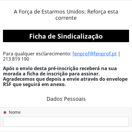
A Força de Estarmos Unidos: Reforça esta
corrente
Ficha de Sindicalização
Para qualquer esclarecimento:
fenprof@fenprof.pt
|
213 819 190
Após o envio desta pré-inscrição receberá na sua
morada a ficha de inscrição para assinar.
Agradecemos que depois a envie através do envelope
RSF que seguirá em anexo.
Dados Pessoais
(Esta questão é obrigatória)
Nome