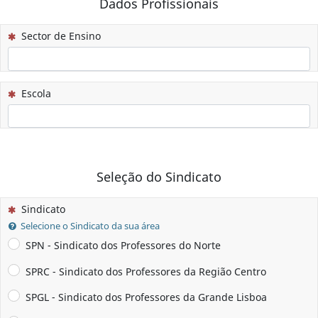
Dados Profissionais
(Esta questão é obrigatória)
Sector de Ensino
(Esta questão é obrigatória)
Escola
Seleção do Sindicato
(Esta questão é obrigatória)
Sindicato
Selecione o Sindicato da sua área
SPN - Sindicato dos Professores do Norte
SPRC - Sindicato dos Professores da Região Centro
SPGL - Sindicato dos Professores da Grande Lisboa