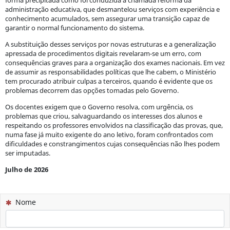
forma precipitada como foi conduzida a chamada reforma da
administração educativa, que desmantelou serviços com experiência e
conhecimento acumulados, sem assegurar uma transição capaz de
garantir o normal funcionamento do sistema.
A substituição desses serviços por novas estruturas e a generalização
apressada de procedimentos digitais revelaram-se um erro, com
consequências graves para a organização dos exames nacionais. Em vez
de assumir as responsabilidades políticas que lhe cabem, o Ministério
tem procurado atribuir culpas a terceiros, quando é evidente que os
problemas decorrem das opções tomadas pelo Governo.
Os docentes exigem que o Governo resolva, com urgência, os
problemas que criou, salvaguardando os interesses dos alunos e
respeitando os professores envolvidos na classificação das provas, que,
numa fase já muito exigente do ano letivo, foram confrontados com
dificuldades e constrangimentos cujas consequências não lhes podem
ser imputadas.
Julho de 2026
(Esta questão é obrigatória)
Nome